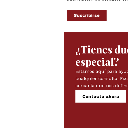
Suscribirse
¿Tienes du
especial?
Estamos aquí para ayuda
cualquier consulta. Es
cercanía que nos define
Contacta ahora