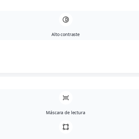
Fase visual:
Color amarillo con reflejos dorados.
Fase olfativa:
Elegante y sutil, muestra aromas de
fruta de hueso entremezclados con notas
herbáceas y sutiles recuerdos balsámicos.
Alto contraste
Fase gustativa:
En boca, de carácter fresco, denso,
frutal y de gran mineralidad. Muy buena dimensión.
Maridaje:
Acompañante ideal con una lubina al horno o
risotto de setas.
Temperatura de servicio:
9 – 12 °C
Año
2018
Máscara de lectura
Limpiar