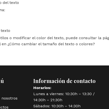
 del texto
na:
 texto
stilos o modificar el color del texto, puede consultar la p
l en ¿Cómo cambiar el tamaño del texto o colores?
nú
Información de contacto
Horarios:
Lunes a viernes: 10:30h – 13:30 /
 nosotros
14:30h – 21:30h
Sábados: 10:30h – 14:30h
ctos