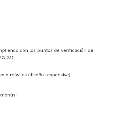
mpliendo con los puntos de verificación de
G 2.1)
tas o móviles (diseño responsive)
s menús: