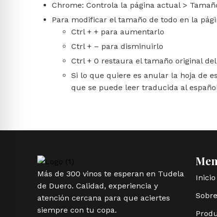
Chrome: Controla la página actual > Tamaño
Para modificar el tamaño de todo en la pági
Ctrl + + para aumentarlo
Ctrl + – para disminuirlo
Ctrl + 0 restaura el tamaño original del
Si lo que quiere es anular la hoja de e
que se puede leer traducida al españo
Me
Más de 300 vinos te esperan en Tudela
Inicio
de Duero. Calidad, experiencia y
Sobre
atención cercana para que aciertes
siempre con tu copa.
Produ