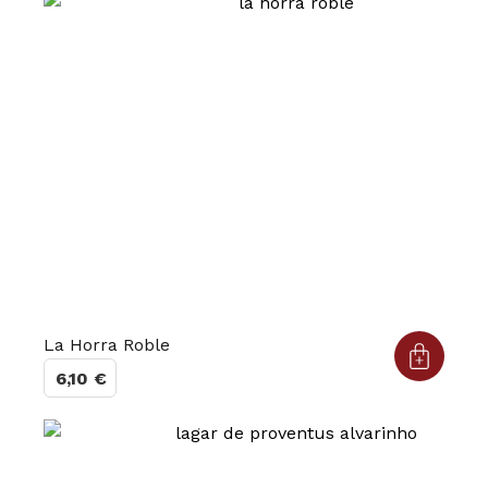
La Horra Roble
6,10
€