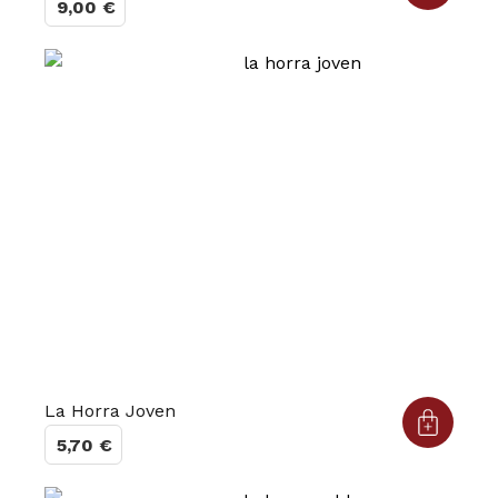
9,00
€
La Horra Joven
5,70
€