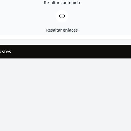
Resaltar contenido
Productos relacionados
Resaltar enlaces
Cava Peñalba López
ustes
13,20
€