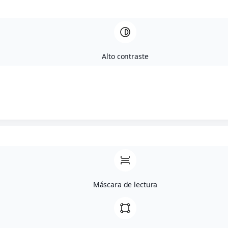
Naia permanece en
contacto con sus lías
durante 4 meses.
Alto contraste
Graduación:
13,5% Vol.
Nota de Cata
Fase visual:
Color
amarillo-pajizo
con reflejos
verdosos, vivo y
brillante.
Fase olfativa:
Intenso en nariz,
Máscara de lectura
con notas de fruta
de hueso
(melocotón,
albaricoque) y