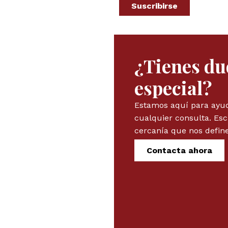
Suscribirse
¿Tienes du
especial?
Estamos aquí para ayuda
cualquier consulta. Es
cercanía que nos define
Contacta ahora